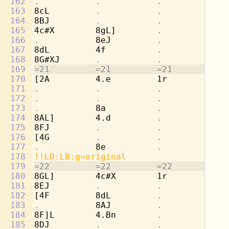
162
.           .           .           
8d
163
8cL         
.           .           
4e
164
8BJ         
.           .           .
165
4c#X        8gL]        
.           
4a
166
.           
8eJ         
.           .
167
8dL         4f          
.           
[4
168
8G#XJ       
.           .           .
169
=21         =21         =21         =2
170
[2A         4.e         1r          8d
171
.           .           .           
8b
172
.           .           .           
4c
173
.           
8a          
.           .
174
8AL]        4.d         
.           
4f
175
8FJ         
.           .           .
176
[4G         
.           .           
4b
177
.           
8e          
.           .
178
!!LO:LB:g=original
179
=22         =22         =22         =2
180
8GL]        4c#X        1r          2a
181
8EJ         
.           .           .
182
[4F         8dL         
.           .
183
.           
8AJ         
.           .
184
8F]L        4.Bn        
.           
4d
185
8DJ         
.           .           .