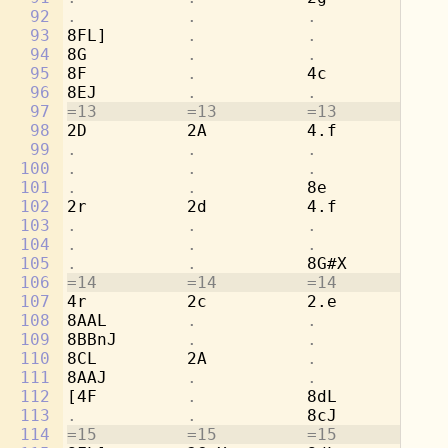
92
.           .           .           
8b
93
8FL]        
.           .           
[2
94
8G          
.           .           .
95
8F          
.           
4c          
.
96
8EJ         
.           .           .
97
=13         =13         =13         =1
98
2D          2A          4.f         8c
99
.           .           .           
8d
100
.           .           .           
[4
101
.           .           
8e          
.
102
2r          2d          4.f         8c
103
.           .           .           
8a
104
.           .           .           
[4
105
.           .           
8G#X        
.
106
=14         =14         =14         =1
107
4r          2c          2.e         4b
108
8AAL        
.           .           
8a
109
8BBnJ       
.           .           
8g
110
8CL         2A          
.           
2a
111
8AAJ        
.           .           .
112
[4F         
.           
8dL         
.
113
.           .           
8cJ         
.
114
=15         =15         =15         =1