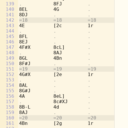
139
.           
8FJ         
.           .
140
8EL         4G          
.           .
141
8DJ         
.           .           .
142
=18         =18         =18         =1
143
4E          [2c         1r          8b
144
.           .           .           
8g
145
8FL         
.           .           
4a
146
8EJ         
.           .           .
147
4F#X        8cL]        
.           
[2
148
.           
8AJ         
.           .
149
8GL         4Bn         
.           .
150
8F#J        
.           .           .
151
=19         =19         =19         =1
152
4G#X        [2e         1r          8d
153
.           .           .           
8b
154
8AL         
.           .           
4c
155
8G#J        
.           .           .
156
4A          8eL]        
.           
[2
157
.           
8c#XJ       
.           .
158
8B-L        4d          
.           .
159
8AJ         
.           .           .
160
=20         =20         =20         =2
161
4Bn         [2g         1r          8f