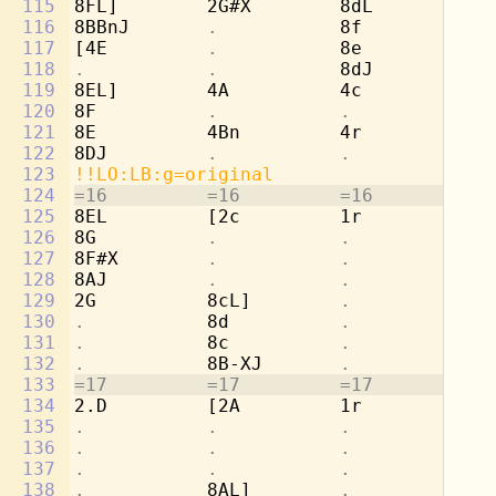
115
8FL]        2G#X        8dL         2b
116
8BBnJ       
.           
8f          
.
117
[4E         
.           
8e          
.
118
.           .           
8dJ         
.
119
8EL]        4A          4c          4c
120
8F          
.           .           .
121
8E          4Bn         4r          4d
122
8DJ         
.           .           .
123
!!LO:LB:g=original
124
=16         =16         =16         =1
125
8EL         [2c         1r          8g
126
8G          
.           .           
8b
127
8F#X        
.           .           
[4
128
8AJ         
.           .           .
129
2G          8cL]        
.           
8a
130
.           
8d          
.           
8b
131
.           
8c          
.           
8a
132
.           
8B-XJ       
.           
[8
133
=17         =17         =17         =1
134
2.D         [2A         1r          8g
135
.           .           .           
8e
136
.           .           .           
8f
137
.           .           .           
8d
138
.           
8AL]        
.           
[2