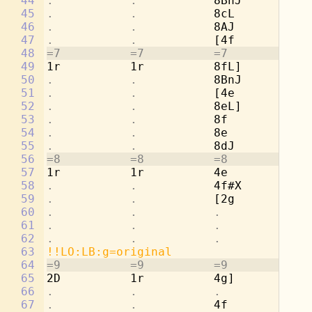
44
.           .           
8BnJ        
.
45
.           .           
8cL         2a
46
.           .           
8AJ         
.
47
.           .           
[4f         
.
48
=7          =7          =7          =7
49
1r          1r          8fL]        2g
50
.           .           
8BnJ        
.
51
.           .           
[4e         
.
52
.           .           
8eL]        4a
53
.           .           
8f          
.
54
.           .           
8e          4b
55
.           .           
8dJ         
.
56
=8          =8          =8          =8
57
1r          1r          4e          [2
58
.           .           
4f#X        
.
59
.           .           
[2g         8c
60
.           .           .           
8d
61
.           .           .           
8c
62
.           .           .           
8b
63
!!LO:LB:g=original
64
=9          =9          =9          =9
65
2D          1r          4g]         8a
66
.           .           .           
8d
67
.           .           
4f          2d