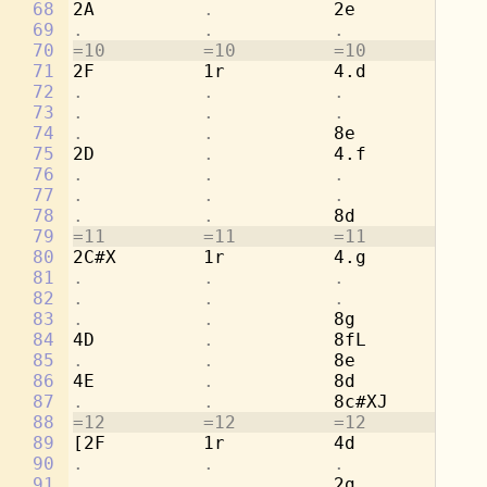
68
2A          
.           
2e          
.
69
.           .           .           
4c
70
=10         =10         =10         =1
71
2F          1r          4.d         8d
72
.           .           .           
8a
73
.           .           .           
[4
74
.           .           
8e          
.
75
2D          
.           
4.f         8c
76
.           .           .           
8a
77
.           .           .           
[4
78
.           .           
8d          
.
79
=11         =11         =11         =1
80
2C#X        1r          4.g         8b
81
.           .           .           
8e
82
.           .           .           
[2
83
.           .           
8g          
.
84
4D          
.           
8fL         
.
85
.           .           
8e          
.
86
4E          
.           
8d          
.
87
.           .           
8c#XJ       
.
88
=12         =12         =12         =1
89
[2F         1r          4d          8a
90
.           .           .           
4c
91
.           .           
2g          
.