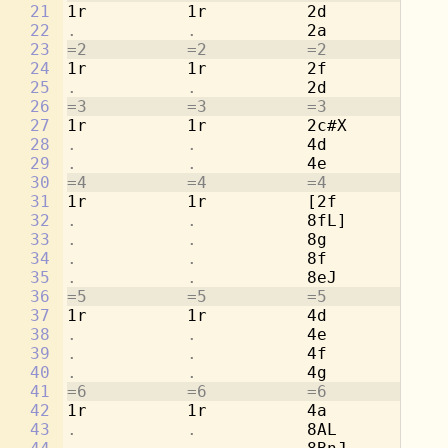
21
1r          1r          2d          1r
22
.           .           
2a          
.
23
=2          =2          =2          =2
24
1r          1r          2f          1r
25
.           .           
2d          
.
26
=3          =3          =3          =3
27
1r          1r          2c#X        1r
28
.           .           
4d          
.
29
.           .           
4e          
.
30
=4          =4          =4          =4
31
1r          1r          [2f         1r
32
.           .           
8fL]        
.
33
.           .           
8g          
.
34
.           .           
8f          
.
35
.           .           
8eJ         
.
36
=5          =5          =5          =5
37
1r          1r          4d          2a
38
.           .           
4e          
.
39
.           .           
4f          2d
40
.           .           
4g          
.
41
=6          =6          =6          =6
42
1r          1r          4a          2c
43
.           .           
8AL         
.