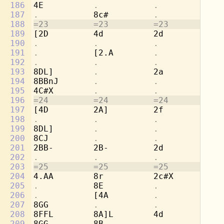
186
4E          
.           .           
[4
187
.           
8c#         
.           .
188
=23         =23         =23         =2
189
[2D         4d          2d          8g
190
.           .           .           
8e
191
.           
[2.A        
.           
8f
192
.           .           .           
8d
193
8DL]        
.           
2a          [2
194
8BBnJ       
.           .           .
195
4C#X        
.           .           .
196
=24         =24         =24         =2
197
[4D         2A]         2f          8e
198
.           .           .           
8d
199
8DL]        
.           .           
2a
200
8CJ         
.           .           .
201
2BB-        2B-         2d          
.
202
.           .           .           
4g
203
=25         =25         =25         =2
204
4.AA        8r          2c#X        2a
205
.           
8E          
.           .
206
.           
[4A         
.           .
207
8GG         
.           .           .
208
8FFL        8A]L        4d          2r
209
8GG         8B-         
.           .