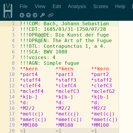
File
View
Edit
Analysis
Scores
Help
1
!!!COM: Bach, Johann Sebastian
2
!!!CDT: 1685/03/31-1750/07/28
3
!!!OPR@@DE: Die Kunst der Fuge
4
!!!OPR@EN: The Art of the Fugue
5
!!!OTL: Contrapunctus 1, a 4.
6
!!!SCA: BWV 1080
7
!!!voices: 4
8
!!!AGN: Simple fugue
9
**kern
**kern
**kern
**
10
*part4
*part3
*part2
*p
11
*staff4
*staff3
*staff2
*s
12
*clefF4
*clefC4
*clefC3
*c
13
*mclefF4
*mclefC3
*mclefG2
*m
14
*k[b-]
*k[b-]
*k[b-]
*k
15
*d:
*d:
*d:
*d
16
*M2/2
*M2/2
*M2/2
*M
17
*met(c|)
*met(c|)
*met(c|)
*m
18
*mmet(c|)
*mmet(c|)
*mmet(c|)
*m
19
*MM100
*MM100
*MM100
*M
20
=1          =1          =1          =1