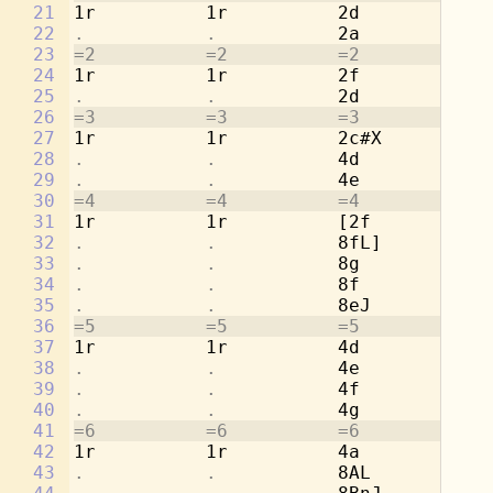
21
1r          1r          2d          1r
22
.           .           
2a          
.
23
=2          =2          =2          =2
24
1r          1r          2f          1r
25
.           .           
2d          
.
26
=3          =3          =3          =3
27
1r          1r          2c#X        1r
28
.           .           
4d          
.
29
.           .           
4e          
.
30
=4          =4          =4          =4
31
1r          1r          [2f         1r
32
.           .           
8fL]        
.
33
.           .           
8g          
.
34
.           .           
8f          
.
35
.           .           
8eJ         
.
36
=5          =5          =5          =5
37
1r          1r          4d          2a
38
.           .           
4e          
.
39
.           .           
4f          2d
40
.           .           
4g          
.
41
=6          =6          =6          =6
42
1r          1r          4a          2c
43
.           .           
8AL         
.