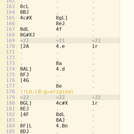
162
.           .           .           
8d
163
8cL         
.           .           
4e
164
8BJ         
.           .           .
165
4c#X        8gL]        
.           
4a
166
.           
8eJ         
.           .
167
8dL         4f          
.           
[4
168
8G#XJ       
.           .           .
169
=21         =21         =21         =2
170
[2A         4.e         1r          8d
171
.           .           .           
8b
172
.           .           .           
4c
173
.           
8a          
.           .
174
8AL]        4.d         
.           
4f
175
8FJ         
.           .           .
176
[4G         
.           .           
4b
177
.           
8e          
.           .
178
!!LO:LB:g=original
179
=22         =22         =22         =2
180
8GL]        4c#X        1r          2a
181
8EJ         
.           .           .
182
[4F         8dL         
.           .
183
.           
8AJ         
.           .
184
8F]L        4.Bn        
.           
4d
185
8DJ         
.           .           .