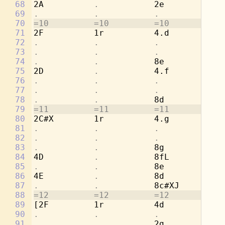
68
2A          
.           
2e          
.
69
.           .           .           
4c
70
=10         =10         =10         =1
71
2F          1r          4.d         8d
72
.           .           .           
8a
73
.           .           .           
[4
74
.           .           
8e          
.
75
2D          
.           
4.f         8c
76
.           .           .           
8a
77
.           .           .           
[4
78
.           .           
8d          
.
79
=11         =11         =11         =1
80
2C#X        1r          4.g         8b
81
.           .           .           
8e
82
.           .           .           
[2
83
.           .           
8g          
.
84
4D          
.           
8fL         
.
85
.           .           
8e          
.
86
4E          
.           
8d          
.
87
.           .           
8c#XJ       
.
88
=12         =12         =12         =1
89
[2F         1r          4d          8a
90
.           .           .           
4c
91
.           .           
2g          
.