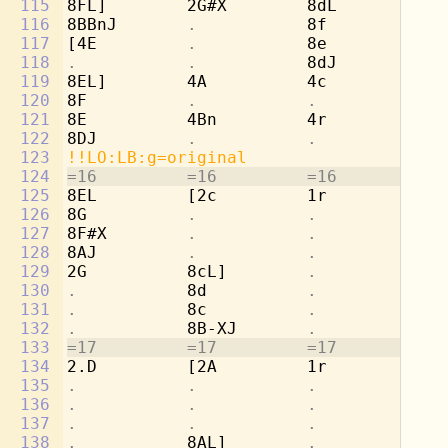
115
8FL]        2G#X        8dL         2b
116
8BBnJ       
.           
8f          
.
117
[4E         
.           
8e          
.
118
.           .           
8dJ         
.
119
8EL]        4A          4c          4c
120
8F          
.           .           .
121
8E          4Bn         4r          4d
122
8DJ         
.           .           .
123
!!LO:LB:g=original
124
=16         =16         =16         =1
125
8EL         [2c         1r          8g
126
8G          
.           .           
8b
127
8F#X        
.           .           
[4
128
8AJ         
.           .           .
129
2G          8cL]        
.           
8a
130
.           
8d          
.           
8b
131
.           
8c          
.           
8a
132
.           
8B-XJ       
.           
[8
133
=17         =17         =17         =1
134
2.D         [2A         1r          8g
135
.           .           .           
8e
136
.           .           .           
8f
137
.           .           .           
8d
138
.           
8AL]        
.           
[2