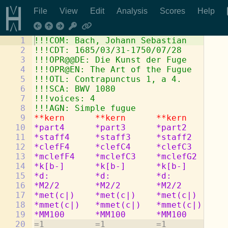
File
View
Edit
Analysis
Scores
Help
1
!!!COM: Bach, Johann Sebastian
2
!!!CDT: 1685/03/31-1750/07/28
3
!!!OPR@@DE: Die Kunst der Fuge
4
!!!OPR@EN: The Art of the Fugue
5
!!!OTL: Contrapunctus 1, a 4.
6
!!!SCA: BWV 1080
7
!!!voices: 4
8
!!!AGN: Simple fugue
9
**kern
**kern
**kern
**
10
*part4
*part3
*part2
*p
11
*staff4
*staff3
*staff2
*s
12
*clefF4
*clefC4
*clefC3
*c
13
*mclefF4
*mclefC3
*mclefG2
*m
14
*k[b-]
*k[b-]
*k[b-]
*k
15
*d:
*d:
*d:
*d
16
*M2/2
*M2/2
*M2/2
*M
17
*met(c|)
*met(c|)
*met(c|)
*m
18
*mmet(c|)
*mmet(c|)
*mmet(c|)
*m
19
*MM100
*MM100
*MM100
*M
20
=1          =1          =1          =1