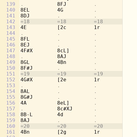
139
.           
8FJ         
.           .
140
8EL         4G          
.           .
141
8DJ         
.           .           .
142
=18         =18         =18         =1
143
4E          [2c         1r          8b
144
.           .           .           
8g
145
8FL         
.           .           
4a
146
8EJ         
.           .           .
147
4F#X        8cL]        
.           
[2
148
.           
8AJ         
.           .
149
8GL         4Bn         
.           .
150
8F#J        
.           .           .
151
=19         =19         =19         =1
152
4G#X        [2e         1r          8d
153
.           .           .           
8b
154
8AL         
.           .           
4c
155
8G#J        
.           .           .
156
4A          8eL]        
.           
[2
157
.           
8c#XJ       
.           .
158
8B-L        4d          
.           .
159
8AJ         
.           .           .
160
=20         =20         =20         =2
161
4Bn         [2g         1r          8f