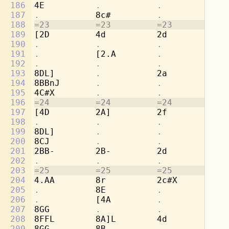
186
4E          
.           .           
[4
187
.           
8c#         
.           .
188
=23         =23         =23         =2
189
[2D         4d          2d          8g
190
.           .           .           
8e
191
.           
[2.A        
.           
8f
192
.           .           .           
8d
193
8DL]        
.           
2a          [2
194
8BBnJ       
.           .           .
195
4C#X        
.           .           .
196
=24         =24         =24         =2
197
[4D         2A]         2f          8e
198
.           .           .           
8d
199
8DL]        
.           .           
2a
200
8CJ         
.           .           .
201
2BB-        2B-         2d          
.
202
.           .           .           
4g
203
=25         =25         =25         =2
204
4.AA        8r          2c#X        2a
205
.           
8E          
.           .
206
.           
[4A         
.           .
207
8GG         
.           .           .
208
8FFL        8A]L        4d          2r
209
8GG         8B-         
.           .