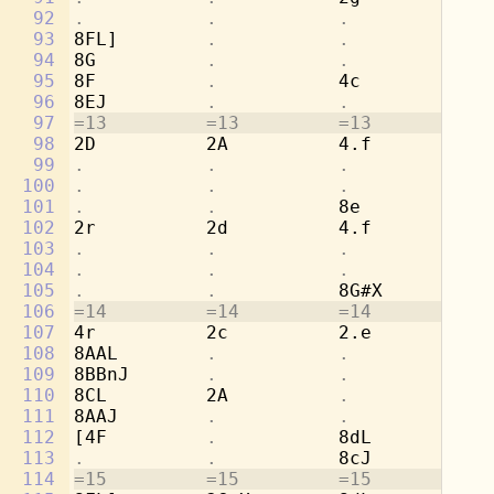
92
.           .           .           
8b
93
8FL]        
.           .           
[2
94
8G          
.           .           .
95
8F          
.           
4c          
.
96
8EJ         
.           .           .
97
=13         =13         =13         =1
98
2D          2A          4.f         8c
99
.           .           .           
8d
100
.           .           .           
[4
101
.           .           
8e          
.
102
2r          2d          4.f         8c
103
.           .           .           
8a
104
.           .           .           
[4
105
.           .           
8G#X        
.
106
=14         =14         =14         =1
107
4r          2c          2.e         4b
108
8AAL        
.           .           
8a
109
8BBnJ       
.           .           
8g
110
8CL         2A          
.           
2a
111
8AAJ        
.           .           .
112
[4F         
.           
8dL         
.
113
.           .           
8cJ         
.
114
=15         =15         =15         =1