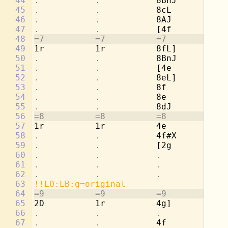
44
.           .           
8BnJ        
.
45
.           .           
8cL         2a
46
.           .           
8AJ         
.
47
.           .           
[4f         
.
48
=7          =7          =7          =7
49
1r          1r          8fL]        2g
50
.           .           
8BnJ        
.
51
.           .           
[4e         
.
52
.           .           
8eL]        4a
53
.           .           
8f          
.
54
.           .           
8e          4b
55
.           .           
8dJ         
.
56
=8          =8          =8          =8
57
1r          1r          4e          [2
58
.           .           
4f#X        
.
59
.           .           
[2g         8c
60
.           .           .           
8d
61
.           .           .           
8c
62
.           .           .           
8b
63
!!LO:LB:g=original
64
=9          =9          =9          =9
65
2D          1r          4g]         8a
66
.           .           .           
8d
67
.           .           
4f          2d