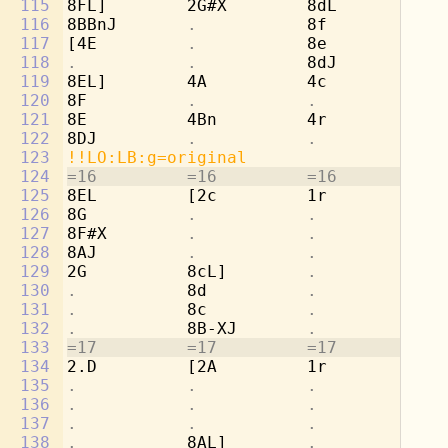
115
8FL]        2G#X        8dL         2b
116
8BBnJ       
.           
8f          
.
117
[4E         
.           
8e          
.
118
.           .           
8dJ         
.
119
8EL]        4A          4c          4c
120
8F          
.           .           .
121
8E          4Bn         4r          4d
122
8DJ         
.           .           .
123
!!LO:LB:g=original
124
=16         =16         =16         =1
125
8EL         [2c         1r          8g
126
8G          
.           .           
8b
127
8F#X        
.           .           
[4
128
8AJ         
.           .           .
129
2G          8cL]        
.           
8a
130
.           
8d          
.           
8b
131
.           
8c          
.           
8a
132
.           
8B-XJ       
.           
[8
133
=17         =17         =17         =1
134
2.D         [2A         1r          8g
135
.           .           .           
8e
136
.           .           .           
8f
137
.           .           .           
8d
138
.           
8AL]        
.           
[2