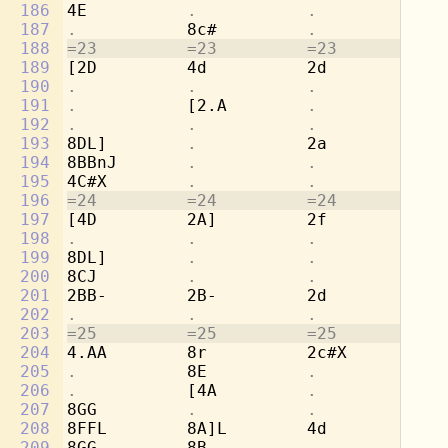
186
4E          
.           .           
[4
187
.           
8c#         
.           .
188
=23         =23         =23         =2
189
[2D         4d          2d          8g
190
.           .           .           
8e
191
.           
[2.A        
.           
8f
192
.           .           .           
8d
193
8DL]        
.           
2a          [2
194
8BBnJ       
.           .           .
195
4C#X        
.           .           .
196
=24         =24         =24         =2
197
[4D         2A]         2f          8e
198
.           .           .           
8d
199
8DL]        
.           .           
2a
200
8CJ         
.           .           .
201
2BB-        2B-         2d          
.
202
.           .           .           
4g
203
=25         =25         =25         =2
204
4.AA        8r          2c#X        2a
205
.           
8E          
.           .
206
.           
[4A         
.           .
207
8GG         
.           .           .
208
8FFL        8A]L        4d          2r
209
8GG         8B-         
.           .