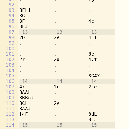
92
.           .           .           
8b
93
8FL]        
.           .           
[2
94
8G          
.           .           .
95
8F          
.           
4c          
.
96
8EJ         
.           .           .
97
=13         =13         =13         =1
98
2D          2A          4.f         8c
99
.           .           .           
8d
100
.           .           .           
[4
101
.           .           
8e          
.
102
2r          2d          4.f         8c
103
.           .           .           
8a
104
.           .           .           
[4
105
.           .           
8G#X        
.
106
=14         =14         =14         =1
107
4r          2c          2.e         4b
108
8AAL        
.           .           
8a
109
8BBnJ       
.           .           
8g
110
8CL         2A          
.           
2a
111
8AAJ        
.           .           .
112
[4F         
.           
8dL         
.
113
.           .           
8cJ         
.
114
=15         =15         =15         =1