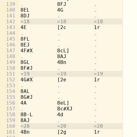
139
.           
8FJ         
.           .
140
8EL         4G          
.           .
141
8DJ         
.           .           .
142
=18         =18         =18         =1
143
4E          [2c         1r          8b
144
.           .           .           
8g
145
8FL         
.           .           
4a
146
8EJ         
.           .           .
147
4F#X        8cL]        
.           
[2
148
.           
8AJ         
.           .
149
8GL         4Bn         
.           .
150
8F#J        
.           .           .
151
=19         =19         =19         =1
152
4G#X        [2e         1r          8d
153
.           .           .           
8b
154
8AL         
.           .           
4c
155
8G#J        
.           .           .
156
4A          8eL]        
.           
[2
157
.           
8c#XJ       
.           .
158
8B-L        4d          
.           .
159
8AJ         
.           .           .
160
=20         =20         =20         =2
161
4Bn         [2g         1r          8f