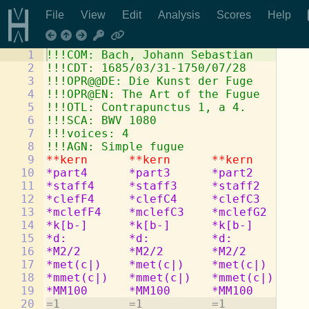
File
View
Edit
Analysis
Scores
Help
1
!!!COM: Bach, Johann Sebastian
2
!!!CDT: 1685/03/31-1750/07/28
3
!!!OPR@@DE: Die Kunst der Fuge
4
!!!OPR@EN: The Art of the Fugue
5
!!!OTL: Contrapunctus 1, a 4.
6
!!!SCA: BWV 1080
7
!!!voices: 4
8
!!!AGN: Simple fugue
9
**kern
**kern
**kern
**
10
*part4
*part3
*part2
*p
11
*staff4
*staff3
*staff2
*s
12
*clefF4
*clefC4
*clefC3
*c
13
*mclefF4
*mclefC3
*mclefG2
*m
14
*k[b-]
*k[b-]
*k[b-]
*k
15
*d:
*d:
*d:
*d
16
*M2/2
*M2/2
*M2/2
*M
17
*met(c|)
*met(c|)
*met(c|)
*m
18
*mmet(c|)
*mmet(c|)
*mmet(c|)
*m
19
*MM100
*MM100
*MM100
*M
20
=1          =1          =1          =1