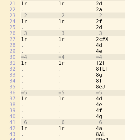
21
1r          1r          2d          1r
22
.           .           
2a          
.
23
=2          =2          =2          =2
24
1r          1r          2f          1r
25
.           .           
2d          
.
26
=3          =3          =3          =3
27
1r          1r          2c#X        1r
28
.           .           
4d          
.
29
.           .           
4e          
.
30
=4          =4          =4          =4
31
1r          1r          [2f         1r
32
.           .           
8fL]        
.
33
.           .           
8g          
.
34
.           .           
8f          
.
35
.           .           
8eJ         
.
36
=5          =5          =5          =5
37
1r          1r          4d          2a
38
.           .           
4e          
.
39
.           .           
4f          2d
40
.           .           
4g          
.
41
=6          =6          =6          =6
42
1r          1r          4a          2c
43
.           .           
8AL         
.