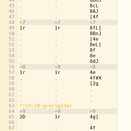
44
.           .           
8BnJ        
.
45
.           .           
8cL         2a
46
.           .           
8AJ         
.
47
.           .           
[4f         
.
48
=7          =7          =7          =7
49
1r          1r          8fL]        2g
50
.           .           
8BnJ        
.
51
.           .           
[4e         
.
52
.           .           
8eL]        4a
53
.           .           
8f          
.
54
.           .           
8e          4b
55
.           .           
8dJ         
.
56
=8          =8          =8          =8
57
1r          1r          4e          [2
58
.           .           
4f#X        
.
59
.           .           
[2g         8c
60
.           .           .           
8d
61
.           .           .           
8c
62
.           .           .           
8b
63
!!LO:LB:g=original
64
=9          =9          =9          =9
65
2D          1r          4g]         8a
66
.           .           .           
8d
67
.           .           
4f          2d