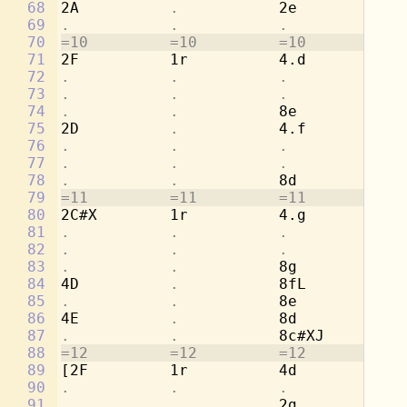
68
2A          
.           
2e          
.
69
.           .           .           
4c
70
=10         =10         =10         =1
71
2F          1r          4.d         8d
72
.           .           .           
8a
73
.           .           .           
[4
74
.           .           
8e          
.
75
2D          
.           
4.f         8c
76
.           .           .           
8a
77
.           .           .           
[4
78
.           .           
8d          
.
79
=11         =11         =11         =1
80
2C#X        1r          4.g         8b
81
.           .           .           
8e
82
.           .           .           
[2
83
.           .           
8g          
.
84
4D          
.           
8fL         
.
85
.           .           
8e          
.
86
4E          
.           
8d          
.
87
.           .           
8c#XJ       
.
88
=12         =12         =12         =1
89
[2F         1r          4d          8a
90
.           .           .           
4c
91
.           .           
2g          
.