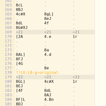
162
.           .           .           
8d
163
8cL         
.           .           
4e
164
8BJ         
.           .           .
165
4c#X        8gL]        
.           
4a
166
.           
8eJ         
.           .
167
8dL         4f          
.           
[4
168
8G#XJ       
.           .           .
169
=21         =21         =21         =2
170
[2A         4.e         1r          8d
171
.           .           .           
8b
172
.           .           .           
4c
173
.           
8a          
.           .
174
8AL]        4.d         
.           
4f
175
8FJ         
.           .           .
176
[4G         
.           .           
4b
177
.           
8e          
.           .
178
!!LO:LB:g=original
179
=22         =22         =22         =2
180
8GL]        4c#X        1r          2a
181
8EJ         
.           .           .
182
[4F         8dL         
.           .
183
.           
8AJ         
.           .
184
8F]L        4.Bn        
.           
4d
185
8DJ         
.           .           .