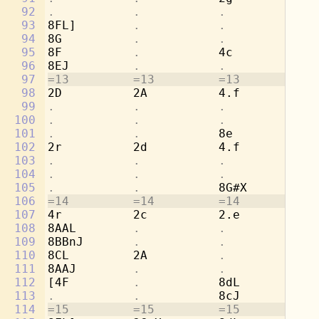
92
.           .           .           
8b
93
8FL]        
.           .           
[2
94
8G          
.           .           .
95
8F          
.           
4c          
.
96
8EJ         
.           .           .
97
=13         =13         =13         =1
98
2D          2A          4.f         8c
99
.           .           .           
8d
100
.           .           .           
[4
101
.           .           
8e          
.
102
2r          2d          4.f         8c
103
.           .           .           
8a
104
.           .           .           
[4
105
.           .           
8G#X        
.
106
=14         =14         =14         =1
107
4r          2c          2.e         4b
108
8AAL        
.           .           
8a
109
8BBnJ       
.           .           
8g
110
8CL         2A          
.           
2a
111
8AAJ        
.           .           .
112
[4F         
.           
8dL         
.
113
.           .           
8cJ         
.
114
=15         =15         =15         =1