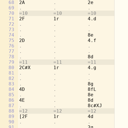
68
2A          
.           
2e          
.
69
.           .           .           
4c
70
=10         =10         =10         =1
71
2F          1r          4.d         8d
72
.           .           .           
8a
73
.           .           .           
[4
74
.           .           
8e          
.
75
2D          
.           
4.f         8c
76
.           .           .           
8a
77
.           .           .           
[4
78
.           .           
8d          
.
79
=11         =11         =11         =1
80
2C#X        1r          4.g         8b
81
.           .           .           
8e
82
.           .           .           
[2
83
.           .           
8g          
.
84
4D          
.           
8fL         
.
85
.           .           
8e          
.
86
4E          
.           
8d          
.
87
.           .           
8c#XJ       
.
88
=12         =12         =12         =1
89
[2F         1r          4d          8a
90
.           .           .           
4c
91
.           .           
2g          
.