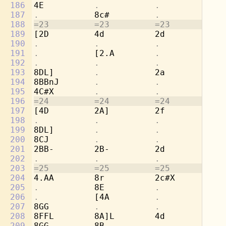
186
4E          
.           .           
[4
187
.           
8c#         
.           .
188
=23         =23         =23         =2
189
[2D         4d          2d          8g
190
.           .           .           
8e
191
.           
[2.A        
.           
8f
192
.           .           .           
8d
193
8DL]        
.           
2a          [2
194
8BBnJ       
.           .           .
195
4C#X        
.           .           .
196
=24         =24         =24         =2
197
[4D         2A]         2f          8e
198
.           .           .           
8d
199
8DL]        
.           .           
2a
200
8CJ         
.           .           .
201
2BB-        2B-         2d          
.
202
.           .           .           
4g
203
=25         =25         =25         =2
204
4.AA        8r          2c#X        2a
205
.           
8E          
.           .
206
.           
[4A         
.           .
207
8GG         
.           .           .
208
8FFL        8A]L        4d          2r
209
8GG         8B-         
.           .