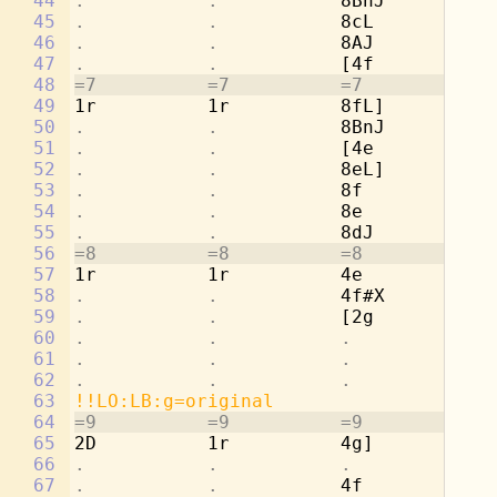
44
.           .           
8BnJ        
.
45
.           .           
8cL         2a
46
.           .           
8AJ         
.
47
.           .           
[4f         
.
48
=7          =7          =7          =7
49
1r          1r          8fL]        2g
50
.           .           
8BnJ        
.
51
.           .           
[4e         
.
52
.           .           
8eL]        4a
53
.           .           
8f          
.
54
.           .           
8e          4b
55
.           .           
8dJ         
.
56
=8          =8          =8          =8
57
1r          1r          4e          [2
58
.           .           
4f#X        
.
59
.           .           
[2g         8c
60
.           .           .           
8d
61
.           .           .           
8c
62
.           .           .           
8b
63
!!LO:LB:g=original
64
=9          =9          =9          =9
65
2D          1r          4g]         8a
66
.           .           .           
8d
67
.           .           
4f          2d