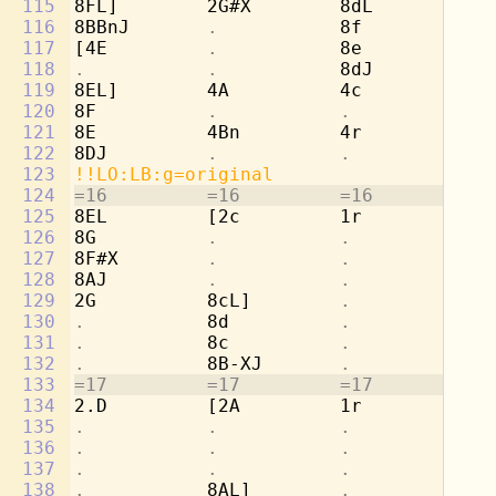
115
8FL]        2G#X        8dL         2b
116
8BBnJ       
.           
8f          
.
117
[4E         
.           
8e          
.
118
.           .           
8dJ         
.
119
8EL]        4A          4c          4c
120
8F          
.           .           .
121
8E          4Bn         4r          4d
122
8DJ         
.           .           .
123
!!LO:LB:g=original
124
=16         =16         =16         =1
125
8EL         [2c         1r          8g
126
8G          
.           .           
8b
127
8F#X        
.           .           
[4
128
8AJ         
.           .           .
129
2G          8cL]        
.           
8a
130
.           
8d          
.           
8b
131
.           
8c          
.           
8a
132
.           
8B-XJ       
.           
[8
133
=17         =17         =17         =1
134
2.D         [2A         1r          8g
135
.           .           .           
8e
136
.           .           .           
8f
137
.           .           .           
8d
138
.           
8AL]        
.           
[2