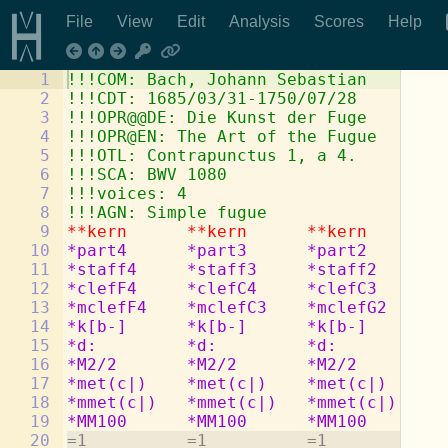
File
View
Edit
Analysis
Scores
Help
1
!!!COM: Bach, Johann Sebastian
2
!!!CDT: 1685/03/31-1750/07/28
3
!!!OPR@@DE: Die Kunst der Fuge
4
!!!OPR@EN: The Art of the Fugue
5
!!!OTL: Contrapunctus 1, a 4.
6
!!!SCA: BWV 1080
7
!!!voices: 4
8
!!!AGN: Simple fugue
9
**kern
**kern
**kern
**
10
*part4
*part3
*part2
*p
11
*staff4
*staff3
*staff2
*s
12
*clefF4
*clefC4
*clefC3
*c
13
*mclefF4
*mclefC3
*mclefG2
*m
14
*k[b-]
*k[b-]
*k[b-]
*k
15
*d:
*d:
*d:
*d
16
*M2/2
*M2/2
*M2/2
*M
17
*met(c|)
*met(c|)
*met(c|)
*m
18
*mmet(c|)
*mmet(c|)
*mmet(c|)
*m
19
*MM100
*MM100
*MM100
*M
20
=1          =1          =1          =1