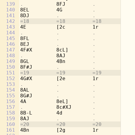
139
.           
8FJ         
.           .
140
8EL         4G          
.           .
141
8DJ         
.           .           .
142
=18         =18         =18         =1
143
4E          [2c         1r          8b
144
.           .           .           
8g
145
8FL         
.           .           
4a
146
8EJ         
.           .           .
147
4F#X        8cL]        
.           
[2
148
.           
8AJ         
.           .
149
8GL         4Bn         
.           .
150
8F#J        
.           .           .
151
=19         =19         =19         =1
152
4G#X        [2e         1r          8d
153
.           .           .           
8b
154
8AL         
.           .           
4c
155
8G#J        
.           .           .
156
4A          8eL]        
.           
[2
157
.           
8c#XJ       
.           .
158
8B-L        4d          
.           .
159
8AJ         
.           .           .
160
=20         =20         =20         =2
161
4Bn         [2g         1r          8f