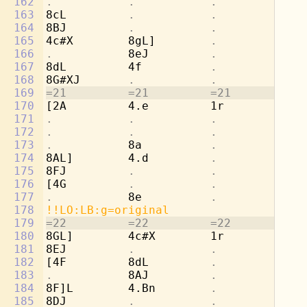
162
.           .           .           
8d
163
8cL         
.           .           
4e
164
8BJ         
.           .           .
165
4c#X        8gL]        
.           
4a
166
.           
8eJ         
.           .
167
8dL         4f          
.           
[4
168
8G#XJ       
.           .           .
169
=21         =21         =21         =2
170
[2A         4.e         1r          8d
171
.           .           .           
8b
172
.           .           .           
4c
173
.           
8a          
.           .
174
8AL]        4.d         
.           
4f
175
8FJ         
.           .           .
176
[4G         
.           .           
4b
177
.           
8e          
.           .
178
!!LO:LB:g=original
179
=22         =22         =22         =2
180
8GL]        4c#X        1r          2a
181
8EJ         
.           .           .
182
[4F         8dL         
.           .
183
.           
8AJ         
.           .
184
8F]L        4.Bn        
.           
4d
185
8DJ         
.           .           .