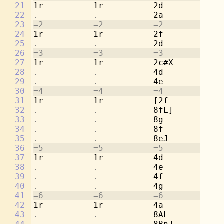
21
1r          1r          2d          1r
22
.           .           
2a          
.
23
=2          =2          =2          =2
24
1r          1r          2f          1r
25
.           .           
2d          
.
26
=3          =3          =3          =3
27
1r          1r          2c#X        1r
28
.           .           
4d          
.
29
.           .           
4e          
.
30
=4          =4          =4          =4
31
1r          1r          [2f         1r
32
.           .           
8fL]        
.
33
.           .           
8g          
.
34
.           .           
8f          
.
35
.           .           
8eJ         
.
36
=5          =5          =5          =5
37
1r          1r          4d          2a
38
.           .           
4e          
.
39
.           .           
4f          2d
40
.           .           
4g          
.
41
=6          =6          =6          =6
42
1r          1r          4a          2c
43
.           .           
8AL         
.