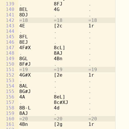
139
.           
8FJ         
.           .
140
8EL         4G          
.           .
141
8DJ         
.           .           .
142
=18         =18         =18         =1
143
4E          [2c         1r          8b
144
.           .           .           
8g
145
8FL         
.           .           
4a
146
8EJ         
.           .           .
147
4F#X        8cL]        
.           
[2
148
.           
8AJ         
.           .
149
8GL         4Bn         
.           .
150
8F#J        
.           .           .
151
=19         =19         =19         =1
152
4G#X        [2e         1r          8d
153
.           .           .           
8b
154
8AL         
.           .           
4c
155
8G#J        
.           .           .
156
4A          8eL]        
.           
[2
157
.           
8c#XJ       
.           .
158
8B-L        4d          
.           .
159
8AJ         
.           .           .
160
=20         =20         =20         =2
161
4Bn         [2g         1r          8f