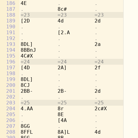
186
4E          
.           .           
[4
187
.           
8c#         
.           .
188
=23         =23         =23         =2
189
[2D         4d          2d          8g
190
.           .           .           
8e
191
.           
[2.A        
.           
8f
192
.           .           .           
8d
193
8DL]        
.           
2a          [2
194
8BBnJ       
.           .           .
195
4C#X        
.           .           .
196
=24         =24         =24         =2
197
[4D         2A]         2f          8e
198
.           .           .           
8d
199
8DL]        
.           .           
2a
200
8CJ         
.           .           .
201
2BB-        2B-         2d          
.
202
.           .           .           
4g
203
=25         =25         =25         =2
204
4.AA        8r          2c#X        2a
205
.           
8E          
.           .
206
.           
[4A         
.           .
207
8GG         
.           .           .
208
8FFL        8A]L        4d          2r
209
8GG         8B-         
.           .