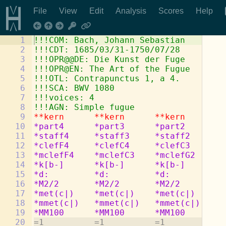
File
View
Edit
Analysis
Scores
Help
1
!!!COM: Bach, Johann Sebastian
2
!!!CDT: 1685/03/31-1750/07/28
3
!!!OPR@@DE: Die Kunst der Fuge
4
!!!OPR@EN: The Art of the Fugue
5
!!!OTL: Contrapunctus 1, a 4.
6
!!!SCA: BWV 1080
7
!!!voices: 4
8
!!!AGN: Simple fugue
9
**kern
**kern
**kern
**
10
*part4
*part3
*part2
*p
11
*staff4
*staff3
*staff2
*s
12
*clefF4
*clefC4
*clefC3
*c
13
*mclefF4
*mclefC3
*mclefG2
*m
14
*k[b-]
*k[b-]
*k[b-]
*k
15
*d:
*d:
*d:
*d
16
*M2/2
*M2/2
*M2/2
*M
17
*met(c|)
*met(c|)
*met(c|)
*m
18
*mmet(c|)
*mmet(c|)
*mmet(c|)
*m
19
*MM100
*MM100
*MM100
*M
20
=1          =1          =1          =1