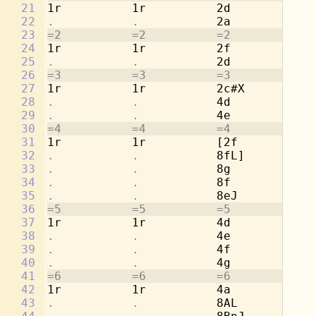
21
1r          1r          2d          1r
22
.           .           
2a          
.
23
=2          =2          =2          =2
24
1r          1r          2f          1r
25
.           .           
2d          
.
26
=3          =3          =3          =3
27
1r          1r          2c#X        1r
28
.           .           
4d          
.
29
.           .           
4e          
.
30
=4          =4          =4          =4
31
1r          1r          [2f         1r
32
.           .           
8fL]        
.
33
.           .           
8g          
.
34
.           .           
8f          
.
35
.           .           
8eJ         
.
36
=5          =5          =5          =5
37
1r          1r          4d          2a
38
.           .           
4e          
.
39
.           .           
4f          2d
40
.           .           
4g          
.
41
=6          =6          =6          =6
42
1r          1r          4a          2c
43
.           .           
8AL         
.