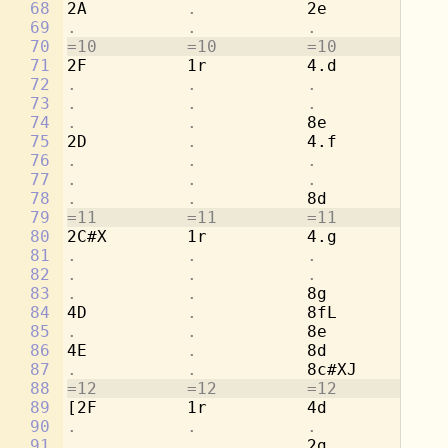
68
2A          
.           
2e          
.
69
.           .           .           
4c
70
=10         =10         =10         =1
71
2F          1r          4.d         8d
72
.           .           .           
8a
73
.           .           .           
[4
74
.           .           
8e          
.
75
2D          
.           
4.f         8c
76
.           .           .           
8a
77
.           .           .           
[4
78
.           .           
8d          
.
79
=11         =11         =11         =1
80
2C#X        1r          4.g         8b
81
.           .           .           
8e
82
.           .           .           
[2
83
.           .           
8g          
.
84
4D          
.           
8fL         
.
85
.           .           
8e          
.
86
4E          
.           
8d          
.
87
.           .           
8c#XJ       
.
88
=12         =12         =12         =1
89
[2F         1r          4d          8a
90
.           .           .           
4c
91
.           .           
2g          
.