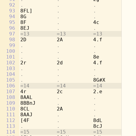
92
.           .           .           
8b
93
8FL]        
.           .           
[2
94
8G          
.           .           .
95
8F          
.           
4c          
.
96
8EJ         
.           .           .
97
=13         =13         =13         =1
98
2D          2A          4.f         8c
99
.           .           .           
8d
100
.           .           .           
[4
101
.           .           
8e          
.
102
2r          2d          4.f         8c
103
.           .           .           
8a
104
.           .           .           
[4
105
.           .           
8G#X        
.
106
=14         =14         =14         =1
107
4r          2c          2.e         4b
108
8AAL        
.           .           
8a
109
8BBnJ       
.           .           
8g
110
8CL         2A          
.           
2a
111
8AAJ        
.           .           .
112
[4F         
.           
8dL         
.
113
.           .           
8cJ         
.
114
=15         =15         =15         =1