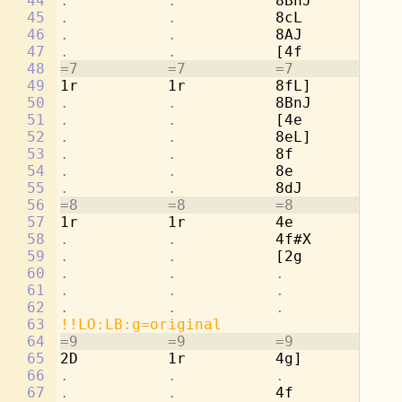
44
.           .           
8BnJ        
.
45
.           .           
8cL         2a
46
.           .           
8AJ         
.
47
.           .           
[4f         
.
48
=7          =7          =7          =7
49
1r          1r          8fL]        2g
50
.           .           
8BnJ        
.
51
.           .           
[4e         
.
52
.           .           
8eL]        4a
53
.           .           
8f          
.
54
.           .           
8e          4b
55
.           .           
8dJ         
.
56
=8          =8          =8          =8
57
1r          1r          4e          [2
58
.           .           
4f#X        
.
59
.           .           
[2g         8c
60
.           .           .           
8d
61
.           .           .           
8c
62
.           .           .           
8b
63
!!LO:LB:g=original
64
=9          =9          =9          =9
65
2D          1r          4g]         8a
66
.           .           .           
8d
67
.           .           
4f          2d