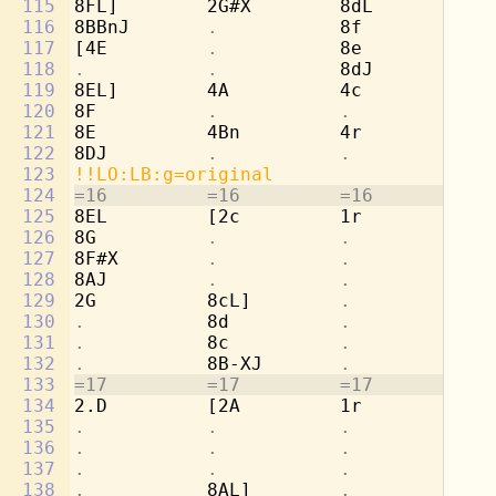
115
8FL]        2G#X        8dL         2b
116
8BBnJ       
.           
8f          
.
117
[4E         
.           
8e          
.
118
.           .           
8dJ         
.
119
8EL]        4A          4c          4c
120
8F          
.           .           .
121
8E          4Bn         4r          4d
122
8DJ         
.           .           .
123
!!LO:LB:g=original
124
=16         =16         =16         =1
125
8EL         [2c         1r          8g
126
8G          
.           .           
8b
127
8F#X        
.           .           
[4
128
8AJ         
.           .           .
129
2G          8cL]        
.           
8a
130
.           
8d          
.           
8b
131
.           
8c          
.           
8a
132
.           
8B-XJ       
.           
[8
133
=17         =17         =17         =1
134
2.D         [2A         1r          8g
135
.           .           .           
8e
136
.           .           .           
8f
137
.           .           .           
8d
138
.           
8AL]        
.           
[2