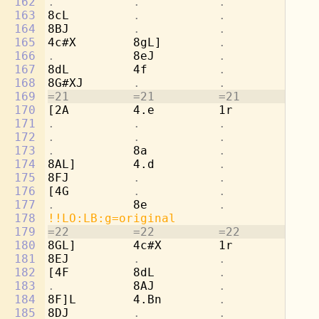
162
.           .           .           
8d
163
8cL         
.           .           
4e
164
8BJ         
.           .           .
165
4c#X        8gL]        
.           
4a
166
.           
8eJ         
.           .
167
8dL         4f          
.           
[4
168
8G#XJ       
.           .           .
169
=21         =21         =21         =2
170
[2A         4.e         1r          8d
171
.           .           .           
8b
172
.           .           .           
4c
173
.           
8a          
.           .
174
8AL]        4.d         
.           
4f
175
8FJ         
.           .           .
176
[4G         
.           .           
4b
177
.           
8e          
.           .
178
!!LO:LB:g=original
179
=22         =22         =22         =2
180
8GL]        4c#X        1r          2a
181
8EJ         
.           .           .
182
[4F         8dL         
.           .
183
.           
8AJ         
.           .
184
8F]L        4.Bn        
.           
4d
185
8DJ         
.           .           .