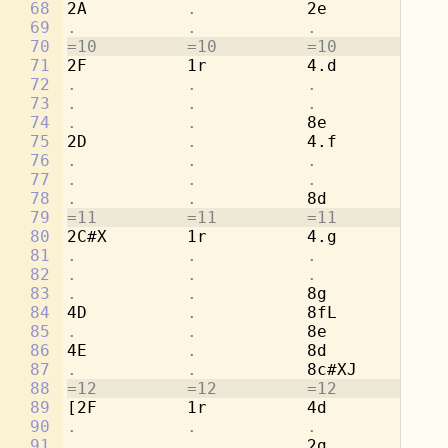
68
2A          
.           
2e          
.
69
.           .           .           
4c
70
=10         =10         =10         =1
71
2F          1r          4.d         8d
72
.           .           .           
8a
73
.           .           .           
[4
74
.           .           
8e          
.
75
2D          
.           
4.f         8c
76
.           .           .           
8a
77
.           .           .           
[4
78
.           .           
8d          
.
79
=11         =11         =11         =1
80
2C#X        1r          4.g         8b
81
.           .           .           
8e
82
.           .           .           
[2
83
.           .           
8g          
.
84
4D          
.           
8fL         
.
85
.           .           
8e          
.
86
4E          
.           
8d          
.
87
.           .           
8c#XJ       
.
88
=12         =12         =12         =1
89
[2F         1r          4d          8a
90
.           .           .           
4c
91
.           .           
2g          
.