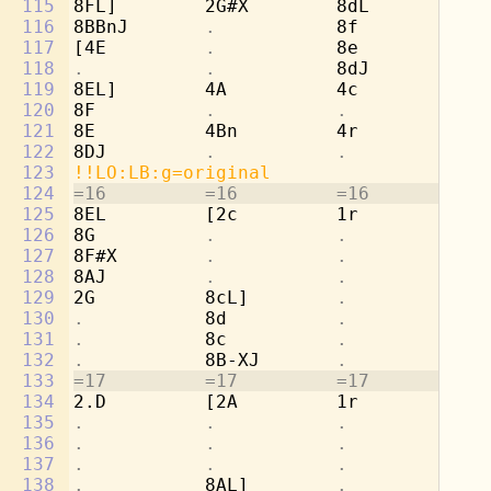
115
8FL]        2G#X        8dL         2b
116
8BBnJ       
.           
8f          
.
117
[4E         
.           
8e          
.
118
.           .           
8dJ         
.
119
8EL]        4A          4c          4c
120
8F          
.           .           .
121
8E          4Bn         4r          4d
122
8DJ         
.           .           .
123
!!LO:LB:g=original
124
=16         =16         =16         =1
125
8EL         [2c         1r          8g
126
8G          
.           .           
8b
127
8F#X        
.           .           
[4
128
8AJ         
.           .           .
129
2G          8cL]        
.           
8a
130
.           
8d          
.           
8b
131
.           
8c          
.           
8a
132
.           
8B-XJ       
.           
[8
133
=17         =17         =17         =1
134
2.D         [2A         1r          8g
135
.           .           .           
8e
136
.           .           .           
8f
137
.           .           .           
8d
138
.           
8AL]        
.           
[2