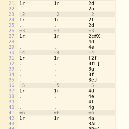
21
1r          1r          2d          1r
22
.           .           
2a          
.
23
=2          =2          =2          =2
24
1r          1r          2f          1r
25
.           .           
2d          
.
26
=3          =3          =3          =3
27
1r          1r          2c#X        1r
28
.           .           
4d          
.
29
.           .           
4e          
.
30
=4          =4          =4          =4
31
1r          1r          [2f         1r
32
.           .           
8fL]        
.
33
.           .           
8g          
.
34
.           .           
8f          
.
35
.           .           
8eJ         
.
36
=5          =5          =5          =5
37
1r          1r          4d          2a
38
.           .           
4e          
.
39
.           .           
4f          2d
40
.           .           
4g          
.
41
=6          =6          =6          =6
42
1r          1r          4a          2c
43
.           .           
8AL         
.