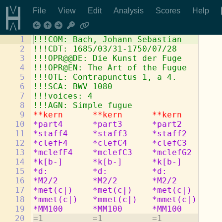
File
View
Edit
Analysis
Scores
Help
1
!!!COM: Bach, Johann Sebastian
2
!!!CDT: 1685/03/31-1750/07/28
3
!!!OPR@@DE: Die Kunst der Fuge
4
!!!OPR@EN: The Art of the Fugue
5
!!!OTL: Contrapunctus 1, a 4.
6
!!!SCA: BWV 1080
7
!!!voices: 4
8
!!!AGN: Simple fugue
9
**kern
**kern
**kern
**
10
*part4
*part3
*part2
*p
11
*staff4
*staff3
*staff2
*s
12
*clefF4
*clefC4
*clefC3
*c
13
*mclefF4
*mclefC3
*mclefG2
*m
14
*k[b-]
*k[b-]
*k[b-]
*k
15
*d:
*d:
*d:
*d
16
*M2/2
*M2/2
*M2/2
*M
17
*met(c|)
*met(c|)
*met(c|)
*m
18
*mmet(c|)
*mmet(c|)
*mmet(c|)
*m
19
*MM100
*MM100
*MM100
*M
20
=1          =1          =1          =1