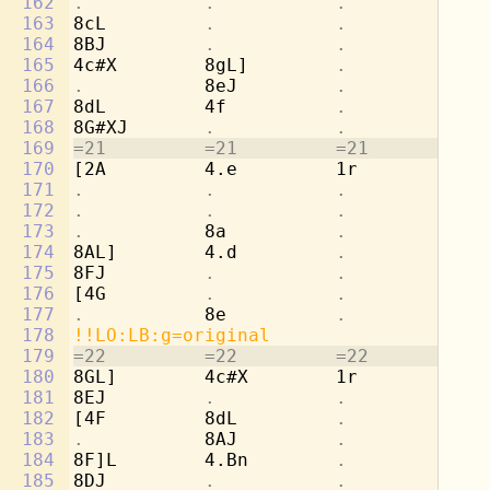
162
.           .           .           
8d
163
8cL         
.           .           
4e
164
8BJ         
.           .           .
165
4c#X        8gL]        
.           
4a
166
.           
8eJ         
.           .
167
8dL         4f          
.           
[4
168
8G#XJ       
.           .           .
169
=21         =21         =21         =2
170
[2A         4.e         1r          8d
171
.           .           .           
8b
172
.           .           .           
4c
173
.           
8a          
.           .
174
8AL]        4.d         
.           
4f
175
8FJ         
.           .           .
176
[4G         
.           .           
4b
177
.           
8e          
.           .
178
!!LO:LB:g=original
179
=22         =22         =22         =2
180
8GL]        4c#X        1r          2a
181
8EJ         
.           .           .
182
[4F         8dL         
.           .
183
.           
8AJ         
.           .
184
8F]L        4.Bn        
.           
4d
185
8DJ         
.           .           .