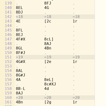
139
.           
8FJ         
.           .
140
8EL         4G          
.           .
141
8DJ         
.           .           .
142
=18         =18         =18         =1
143
4E          [2c         1r          8b
144
.           .           .           
8g
145
8FL         
.           .           
4a
146
8EJ         
.           .           .
147
4F#X        8cL]        
.           
[2
148
.           
8AJ         
.           .
149
8GL         4Bn         
.           .
150
8F#J        
.           .           .
151
=19         =19         =19         =1
152
4G#X        [2e         1r          8d
153
.           .           .           
8b
154
8AL         
.           .           
4c
155
8G#J        
.           .           .
156
4A          8eL]        
.           
[2
157
.           
8c#XJ       
.           .
158
8B-L        4d          
.           .
159
8AJ         
.           .           .
160
=20         =20         =20         =2
161
4Bn         [2g         1r          8f