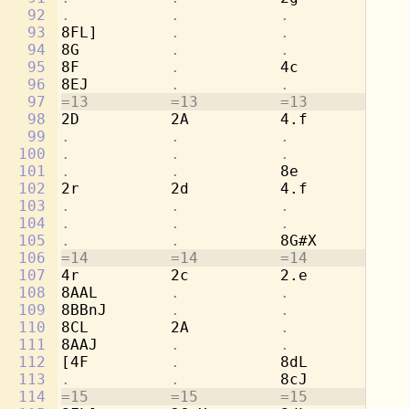
92
.           .           .           
8b
93
8FL]        
.           .           
[2
94
8G          
.           .           .
95
8F          
.           
4c          
.
96
8EJ         
.           .           .
97
=13         =13         =13         =1
98
2D          2A          4.f         8c
99
.           .           .           
8d
100
.           .           .           
[4
101
.           .           
8e          
.
102
2r          2d          4.f         8c
103
.           .           .           
8a
104
.           .           .           
[4
105
.           .           
8G#X        
.
106
=14         =14         =14         =1
107
4r          2c          2.e         4b
108
8AAL        
.           .           
8a
109
8BBnJ       
.           .           
8g
110
8CL         2A          
.           
2a
111
8AAJ        
.           .           .
112
[4F         
.           
8dL         
.
113
.           .           
8cJ         
.
114
=15         =15         =15         =1