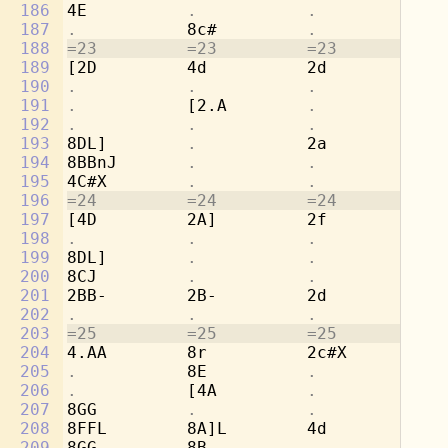
186
4E          
.           .           
[4
187
.           
8c#         
.           .
188
=23         =23         =23         =2
189
[2D         4d          2d          8g
190
.           .           .           
8e
191
.           
[2.A        
.           
8f
192
.           .           .           
8d
193
8DL]        
.           
2a          [2
194
8BBnJ       
.           .           .
195
4C#X        
.           .           .
196
=24         =24         =24         =2
197
[4D         2A]         2f          8e
198
.           .           .           
8d
199
8DL]        
.           .           
2a
200
8CJ         
.           .           .
201
2BB-        2B-         2d          
.
202
.           .           .           
4g
203
=25         =25         =25         =2
204
4.AA        8r          2c#X        2a
205
.           
8E          
.           .
206
.           
[4A         
.           .
207
8GG         
.           .           .
208
8FFL        8A]L        4d          2r
209
8GG         8B-         
.           .