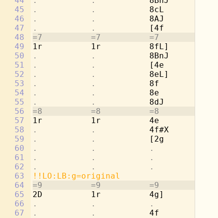
44
.           .           
8BnJ        
.
45
.           .           
8cL         2a
46
.           .           
8AJ         
.
47
.           .           
[4f         
.
48
=7          =7          =7          =7
49
1r          1r          8fL]        2g
50
.           .           
8BnJ        
.
51
.           .           
[4e         
.
52
.           .           
8eL]        4a
53
.           .           
8f          
.
54
.           .           
8e          4b
55
.           .           
8dJ         
.
56
=8          =8          =8          =8
57
1r          1r          4e          [2
58
.           .           
4f#X        
.
59
.           .           
[2g         8c
60
.           .           .           
8d
61
.           .           .           
8c
62
.           .           .           
8b
63
!!LO:LB:g=original
64
=9          =9          =9          =9
65
2D          1r          4g]         8a
66
.           .           .           
8d
67
.           .           
4f          2d