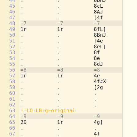
44
.           .           
8BnJ        
.
45
.           .           
8cL         2a
46
.           .           
8AJ         
.
47
.           .           
[4f         
.
48
=7          =7          =7          =7
49
1r          1r          8fL]        2g
50
.           .           
8BnJ        
.
51
.           .           
[4e         
.
52
.           .           
8eL]        4a
53
.           .           
8f          
.
54
.           .           
8e          4b
55
.           .           
8dJ         
.
56
=8          =8          =8          =8
57
1r          1r          4e          [2
58
.           .           
4f#X        
.
59
.           .           
[2g         8c
60
.           .           .           
8d
61
.           .           .           
8c
62
.           .           .           
8b
63
!!LO:LB:g=original
64
=9          =9          =9          =9
65
2D          1r          4g]         8a
66
.           .           .           
8d
67
.           .           
4f          2d