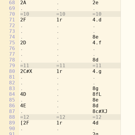
68
2A          
.           
2e          
.
69
.           .           .           
4c
70
=10         =10         =10         =1
71
2F          1r          4.d         8d
72
.           .           .           
8a
73
.           .           .           
[4
74
.           .           
8e          
.
75
2D          
.           
4.f         8c
76
.           .           .           
8a
77
.           .           .           
[4
78
.           .           
8d          
.
79
=11         =11         =11         =1
80
2C#X        1r          4.g         8b
81
.           .           .           
8e
82
.           .           .           
[2
83
.           .           
8g          
.
84
4D          
.           
8fL         
.
85
.           .           
8e          
.
86
4E          
.           
8d          
.
87
.           .           
8c#XJ       
.
88
=12         =12         =12         =1
89
[2F         1r          4d          8a
90
.           .           .           
4c
91
.           .           
2g          
.