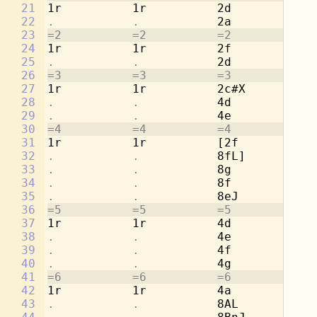
21
1r          1r          2d          1r
22
.           .           
2a          
.
23
=2          =2          =2          =2
24
1r          1r          2f          1r
25
.           .           
2d          
.
26
=3          =3          =3          =3
27
1r          1r          2c#X        1r
28
.           .           
4d          
.
29
.           .           
4e          
.
30
=4          =4          =4          =4
31
1r          1r          [2f         1r
32
.           .           
8fL]        
.
33
.           .           
8g          
.
34
.           .           
8f          
.
35
.           .           
8eJ         
.
36
=5          =5          =5          =5
37
1r          1r          4d          2a
38
.           .           
4e          
.
39
.           .           
4f          2d
40
.           .           
4g          
.
41
=6          =6          =6          =6
42
1r          1r          4a          2c
43
.           .           
8AL         
.