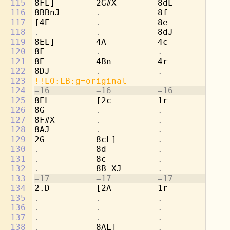
115
8FL]        2G#X        8dL         2b
116
8BBnJ       
.           
8f          
.
117
[4E         
.           
8e          
.
118
.           .           
8dJ         
.
119
8EL]        4A          4c          4c
120
8F          
.           .           .
121
8E          4Bn         4r          4d
122
8DJ         
.           .           .
123
!!LO:LB:g=original
124
=16         =16         =16         =1
125
8EL         [2c         1r          8g
126
8G          
.           .           
8b
127
8F#X        
.           .           
[4
128
8AJ         
.           .           .
129
2G          8cL]        
.           
8a
130
.           
8d          
.           
8b
131
.           
8c          
.           
8a
132
.           
8B-XJ       
.           
[8
133
=17         =17         =17         =1
134
2.D         [2A         1r          8g
135
.           .           .           
8e
136
.           .           .           
8f
137
.           .           .           
8d
138
.           
8AL]        
.           
[2