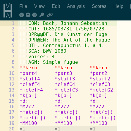
File
View
Edit
Analysis
Scores
Help
1
!!!COM: Bach, Johann Sebastian
2
!!!CDT: 1685/03/31-1750/07/28
3
!!!OPR@@DE: Die Kunst der Fuge
4
!!!OPR@EN: The Art of the Fugue
5
!!!OTL: Contrapunctus 1, a 4.
6
!!!SCA: BWV 1080
7
!!!voices: 4
8
!!!AGN: Simple fugue
9
**kern
**kern
**kern
**
10
*part4
*part3
*part2
*p
11
*staff4
*staff3
*staff2
*s
12
*clefF4
*clefC4
*clefC3
*c
13
*mclefF4
*mclefC3
*mclefG2
*m
14
*k[b-]
*k[b-]
*k[b-]
*k
15
*d:
*d:
*d:
*d
16
*M2/2
*M2/2
*M2/2
*M
17
*met(c|)
*met(c|)
*met(c|)
*m
18
*mmet(c|)
*mmet(c|)
*mmet(c|)
*m
19
*MM100
*MM100
*MM100
*M
20
=1          =1          =1          =1