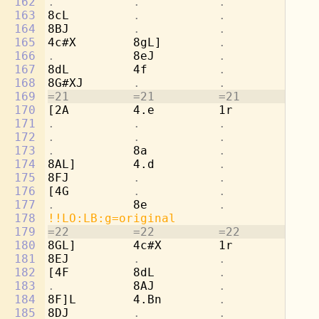
162
.           .           .           
8d
163
8cL         
.           .           
4e
164
8BJ         
.           .           .
165
4c#X        8gL]        
.           
4a
166
.           
8eJ         
.           .
167
8dL         4f          
.           
[4
168
8G#XJ       
.           .           .
169
=21         =21         =21         =2
170
[2A         4.e         1r          8d
171
.           .           .           
8b
172
.           .           .           
4c
173
.           
8a          
.           .
174
8AL]        4.d         
.           
4f
175
8FJ         
.           .           .
176
[4G         
.           .           
4b
177
.           
8e          
.           .
178
!!LO:LB:g=original
179
=22         =22         =22         =2
180
8GL]        4c#X        1r          2a
181
8EJ         
.           .           .
182
[4F         8dL         
.           .
183
.           
8AJ         
.           .
184
8F]L        4.Bn        
.           
4d
185
8DJ         
.           .           .