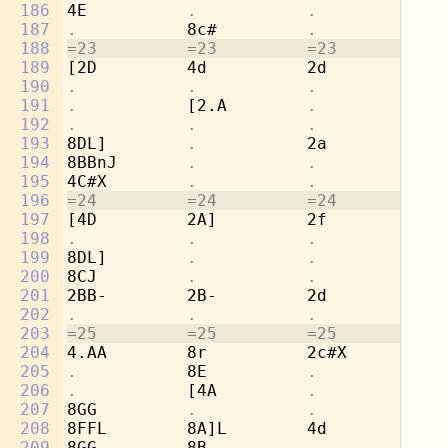
186
4E          
.           .           
[4
187
.           
8c#         
.           .
188
=23         =23         =23         =2
189
[2D         4d          2d          8g
190
.           .           .           
8e
191
.           
[2.A        
.           
8f
192
.           .           .           
8d
193
8DL]        
.           
2a          [2
194
8BBnJ       
.           .           .
195
4C#X        
.           .           .
196
=24         =24         =24         =2
197
[4D         2A]         2f          8e
198
.           .           .           
8d
199
8DL]        
.           .           
2a
200
8CJ         
.           .           .
201
2BB-        2B-         2d          
.
202
.           .           .           
4g
203
=25         =25         =25         =2
204
4.AA        8r          2c#X        2a
205
.           
8E          
.           .
206
.           
[4A         
.           .
207
8GG         
.           .           .
208
8FFL        8A]L        4d          2r
209
8GG         8B-         
.           .