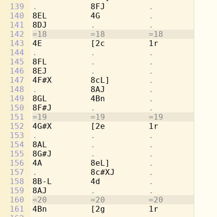
139
.           
8FJ         
.           .
140
8EL         4G          
.           .
141
8DJ         
.           .           .
142
=18         =18         =18         =1
143
4E          [2c         1r          8b
144
.           .           .           
8g
145
8FL         
.           .           
4a
146
8EJ         
.           .           .
147
4F#X        8cL]        
.           
[2
148
.           
8AJ         
.           .
149
8GL         4Bn         
.           .
150
8F#J        
.           .           .
151
=19         =19         =19         =1
152
4G#X        [2e         1r          8d
153
.           .           .           
8b
154
8AL         
.           .           
4c
155
8G#J        
.           .           .
156
4A          8eL]        
.           
[2
157
.           
8c#XJ       
.           .
158
8B-L        4d          
.           .
159
8AJ         
.           .           .
160
=20         =20         =20         =2
161
4Bn         [2g         1r          8f