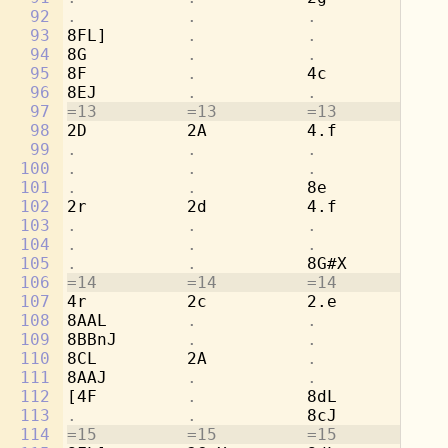
92
.           .           .           
8b
93
8FL]        
.           .           
[2
94
8G          
.           .           .
95
8F          
.           
4c          
.
96
8EJ         
.           .           .
97
=13         =13         =13         =1
98
2D          2A          4.f         8c
99
.           .           .           
8d
100
.           .           .           
[4
101
.           .           
8e          
.
102
2r          2d          4.f         8c
103
.           .           .           
8a
104
.           .           .           
[4
105
.           .           
8G#X        
.
106
=14         =14         =14         =1
107
4r          2c          2.e         4b
108
8AAL        
.           .           
8a
109
8BBnJ       
.           .           
8g
110
8CL         2A          
.           
2a
111
8AAJ        
.           .           .
112
[4F         
.           
8dL         
.
113
.           .           
8cJ         
.
114
=15         =15         =15         =1