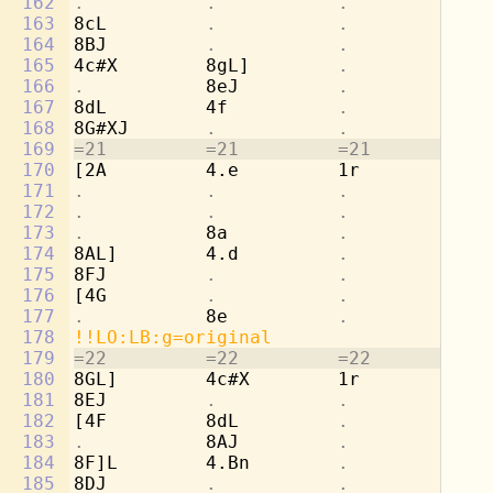
162
.           .           .           
8d
163
8cL         
.           .           
4e
164
8BJ         
.           .           .
165
4c#X        8gL]        
.           
4a
166
.           
8eJ         
.           .
167
8dL         4f          
.           
[4
168
8G#XJ       
.           .           .
169
=21         =21         =21         =2
170
[2A         4.e         1r          8d
171
.           .           .           
8b
172
.           .           .           
4c
173
.           
8a          
.           .
174
8AL]        4.d         
.           
4f
175
8FJ         
.           .           .
176
[4G         
.           .           
4b
177
.           
8e          
.           .
178
!!LO:LB:g=original
179
=22         =22         =22         =2
180
8GL]        4c#X        1r          2a
181
8EJ         
.           .           .
182
[4F         8dL         
.           .
183
.           
8AJ         
.           .
184
8F]L        4.Bn        
.           
4d
185
8DJ         
.           .           .