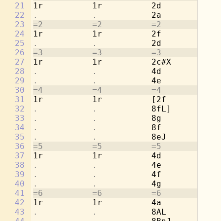
21
1r          1r          2d          1r
22
.           .           
2a          
.
23
=2          =2          =2          =2
24
1r          1r          2f          1r
25
.           .           
2d          
.
26
=3          =3          =3          =3
27
1r          1r          2c#X        1r
28
.           .           
4d          
.
29
.           .           
4e          
.
30
=4          =4          =4          =4
31
1r          1r          [2f         1r
32
.           .           
8fL]        
.
33
.           .           
8g          
.
34
.           .           
8f          
.
35
.           .           
8eJ         
.
36
=5          =5          =5          =5
37
1r          1r          4d          2a
38
.           .           
4e          
.
39
.           .           
4f          2d
40
.           .           
4g          
.
41
=6          =6          =6          =6
42
1r          1r          4a          2c
43
.           .           
8AL         
.