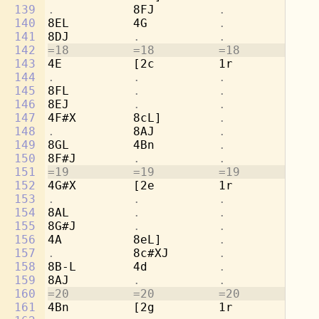
139
.           
8FJ         
.           .
140
8EL         4G          
.           .
141
8DJ         
.           .           .
142
=18         =18         =18         =1
143
4E          [2c         1r          8b
144
.           .           .           
8g
145
8FL         
.           .           
4a
146
8EJ         
.           .           .
147
4F#X        8cL]        
.           
[2
148
.           
8AJ         
.           .
149
8GL         4Bn         
.           .
150
8F#J        
.           .           .
151
=19         =19         =19         =1
152
4G#X        [2e         1r          8d
153
.           .           .           
8b
154
8AL         
.           .           
4c
155
8G#J        
.           .           .
156
4A          8eL]        
.           
[2
157
.           
8c#XJ       
.           .
158
8B-L        4d          
.           .
159
8AJ         
.           .           .
160
=20         =20         =20         =2
161
4Bn         [2g         1r          8f