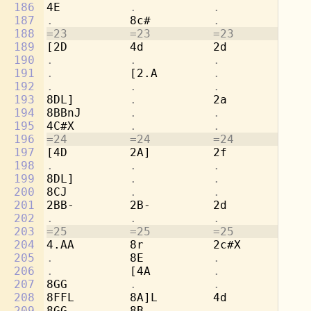
186
4E          
.           .           
[4
187
.           
8c#         
.           .
188
=23         =23         =23         =2
189
[2D         4d          2d          8g
190
.           .           .           
8e
191
.           
[2.A        
.           
8f
192
.           .           .           
8d
193
8DL]        
.           
2a          [2
194
8BBnJ       
.           .           .
195
4C#X        
.           .           .
196
=24         =24         =24         =2
197
[4D         2A]         2f          8e
198
.           .           .           
8d
199
8DL]        
.           .           
2a
200
8CJ         
.           .           .
201
2BB-        2B-         2d          
.
202
.           .           .           
4g
203
=25         =25         =25         =2
204
4.AA        8r          2c#X        2a
205
.           
8E          
.           .
206
.           
[4A         
.           .
207
8GG         
.           .           .
208
8FFL        8A]L        4d          2r
209
8GG         8B-         
.           .