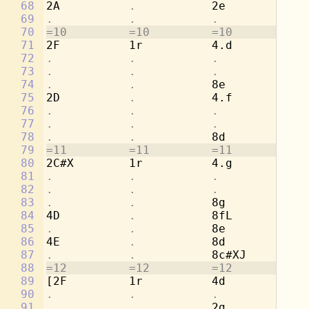
68
2A          
.           
2e          
.
69
.           .           .           
4c
70
=10         =10         =10         =1
71
2F          1r          4.d         8d
72
.           .           .           
8a
73
.           .           .           
[4
74
.           .           
8e          
.
75
2D          
.           
4.f         8c
76
.           .           .           
8a
77
.           .           .           
[4
78
.           .           
8d          
.
79
=11         =11         =11         =1
80
2C#X        1r          4.g         8b
81
.           .           .           
8e
82
.           .           .           
[2
83
.           .           
8g          
.
84
4D          
.           
8fL         
.
85
.           .           
8e          
.
86
4E          
.           
8d          
.
87
.           .           
8c#XJ       
.
88
=12         =12         =12         =1
89
[2F         1r          4d          8a
90
.           .           .           
4c
91
.           .           
2g          
.