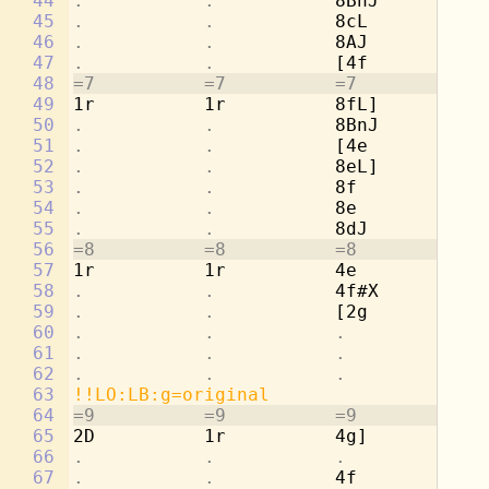
44
.           .           
8BnJ        
.
45
.           .           
8cL         2a
46
.           .           
8AJ         
.
47
.           .           
[4f         
.
48
=7          =7          =7          =7
49
1r          1r          8fL]        2g
50
.           .           
8BnJ        
.
51
.           .           
[4e         
.
52
.           .           
8eL]        4a
53
.           .           
8f          
.
54
.           .           
8e          4b
55
.           .           
8dJ         
.
56
=8          =8          =8          =8
57
1r          1r          4e          [2
58
.           .           
4f#X        
.
59
.           .           
[2g         8c
60
.           .           .           
8d
61
.           .           .           
8c
62
.           .           .           
8b
63
!!LO:LB:g=original
64
=9          =9          =9          =9
65
2D          1r          4g]         8a
66
.           .           .           
8d
67
.           .           
4f          2d