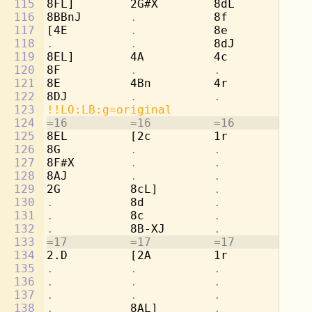
115
8FL]        2G#X        8dL         2b
116
8BBnJ       
.           
8f          
.
117
[4E         
.           
8e          
.
118
.           .           
8dJ         
.
119
8EL]        4A          4c          4c
120
8F          
.           .           .
121
8E          4Bn         4r          4d
122
8DJ         
.           .           .
123
!!LO:LB:g=original
124
=16         =16         =16         =1
125
8EL         [2c         1r          8g
126
8G          
.           .           
8b
127
8F#X        
.           .           
[4
128
8AJ         
.           .           .
129
2G          8cL]        
.           
8a
130
.           
8d          
.           
8b
131
.           
8c          
.           
8a
132
.           
8B-XJ       
.           
[8
133
=17         =17         =17         =1
134
2.D         [2A         1r          8g
135
.           .           .           
8e
136
.           .           .           
8f
137
.           .           .           
8d
138
.           
8AL]        
.           
[2