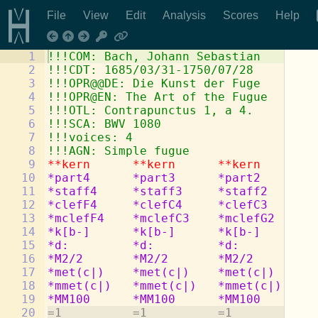
File
View
Edit
Analysis
Scores
Help
1
!!!COM: Bach, Johann Sebastian
2
!!!CDT: 1685/03/31-1750/07/28
3
!!!OPR@@DE: Die Kunst der Fuge
4
!!!OPR@EN: The Art of the Fugue
5
!!!OTL: Contrapunctus 1, a 4.
6
!!!SCA: BWV 1080
7
!!!voices: 4
8
!!!AGN: Simple fugue
9
**kern
**kern
**kern
**
10
*part4
*part3
*part2
*p
11
*staff4
*staff3
*staff2
*s
12
*clefF4
*clefC4
*clefC3
*c
13
*mclefF4
*mclefC3
*mclefG2
*m
14
*k[b-]
*k[b-]
*k[b-]
*k
15
*d:
*d:
*d:
*d
16
*M2/2
*M2/2
*M2/2
*M
17
*met(c|)
*met(c|)
*met(c|)
*m
18
*mmet(c|)
*mmet(c|)
*mmet(c|)
*m
19
*MM100
*MM100
*MM100
*M
20
=1          =1          =1          =1