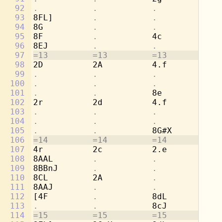
92
.           .           .           
8b
93
8FL]        
.           .           
[2
94
8G          
.           .           .
95
8F          
.           
4c          
.
96
8EJ         
.           .           .
97
=13         =13         =13         =1
98
2D          2A          4.f         8c
99
.           .           .           
8d
100
.           .           .           
[4
101
.           .           
8e          
.
102
2r          2d          4.f         8c
103
.           .           .           
8a
104
.           .           .           
[4
105
.           .           
8G#X        
.
106
=14         =14         =14         =1
107
4r          2c          2.e         4b
108
8AAL        
.           .           
8a
109
8BBnJ       
.           .           
8g
110
8CL         2A          
.           
2a
111
8AAJ        
.           .           .
112
[4F         
.           
8dL         
.
113
.           .           
8cJ         
.
114
=15         =15         =15         =1