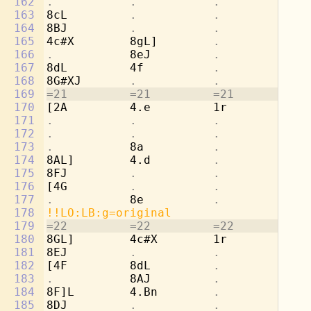
162
.           .           .           
8d
163
8cL         
.           .           
4e
164
8BJ         
.           .           .
165
4c#X        8gL]        
.           
4a
166
.           
8eJ         
.           .
167
8dL         4f          
.           
[4
168
8G#XJ       
.           .           .
169
=21         =21         =21         =2
170
[2A         4.e         1r          8d
171
.           .           .           
8b
172
.           .           .           
4c
173
.           
8a          
.           .
174
8AL]        4.d         
.           
4f
175
8FJ         
.           .           .
176
[4G         
.           .           
4b
177
.           
8e          
.           .
178
!!LO:LB:g=original
179
=22         =22         =22         =2
180
8GL]        4c#X        1r          2a
181
8EJ         
.           .           .
182
[4F         8dL         
.           .
183
.           
8AJ         
.           .
184
8F]L        4.Bn        
.           
4d
185
8DJ         
.           .           .