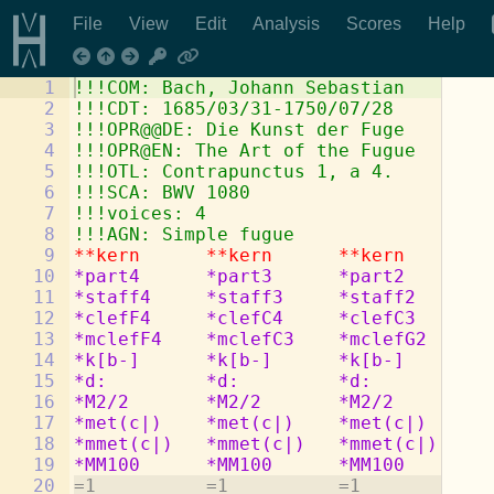
File
View
Edit
Analysis
Scores
Help
1
!!!COM: Bach, Johann Sebastian
2
!!!CDT: 1685/03/31-1750/07/28
3
!!!OPR@@DE: Die Kunst der Fuge
4
!!!OPR@EN: The Art of the Fugue
5
!!!OTL: Contrapunctus 1, a 4.
6
!!!SCA: BWV 1080
7
!!!voices: 4
8
!!!AGN: Simple fugue
9
**kern
**kern
**kern
**
10
*part4
*part3
*part2
*p
11
*staff4
*staff3
*staff2
*s
12
*clefF4
*clefC4
*clefC3
*c
13
*mclefF4
*mclefC3
*mclefG2
*m
14
*k[b-]
*k[b-]
*k[b-]
*k
15
*d:
*d:
*d:
*d
16
*M2/2
*M2/2
*M2/2
*M
17
*met(c|)
*met(c|)
*met(c|)
*m
18
*mmet(c|)
*mmet(c|)
*mmet(c|)
*m
19
*MM100
*MM100
*MM100
*M
20
=1          =1          =1          =1