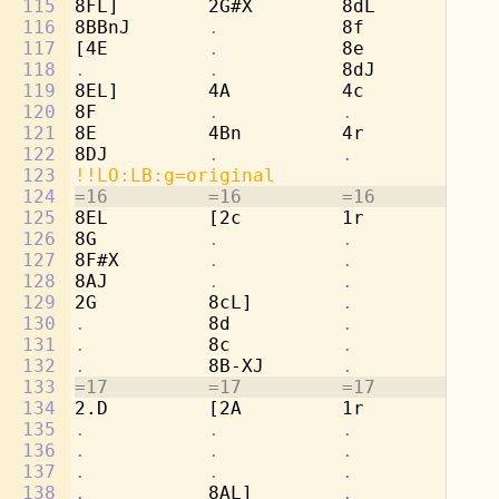
115
8FL]        2G#X        8dL         2b
116
8BBnJ       
.           
8f          
.
117
[4E         
.           
8e          
.
118
.           .           
8dJ         
.
119
8EL]        4A          4c          4c
120
8F          
.           .           .
121
8E          4Bn         4r          4d
122
8DJ         
.           .           .
123
!!LO:LB:g=original
124
=16         =16         =16         =1
125
8EL         [2c         1r          8g
126
8G          
.           .           
8b
127
8F#X        
.           .           
[4
128
8AJ         
.           .           .
129
2G          8cL]        
.           
8a
130
.           
8d          
.           
8b
131
.           
8c          
.           
8a
132
.           
8B-XJ       
.           
[8
133
=17         =17         =17         =1
134
2.D         [2A         1r          8g
135
.           .           .           
8e
136
.           .           .           
8f
137
.           .           .           
8d
138
.           
8AL]        
.           
[2