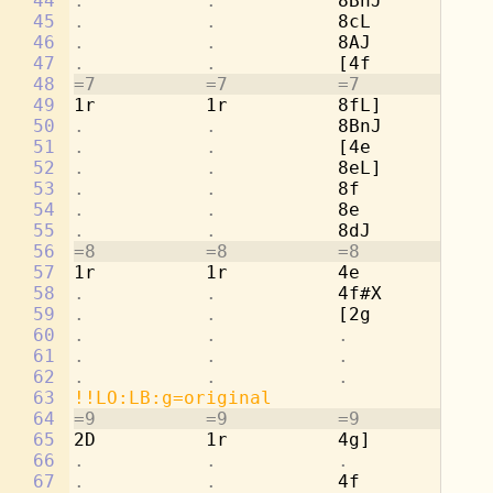
44
.           .           
8BnJ        
.
45
.           .           
8cL         2a
46
.           .           
8AJ         
.
47
.           .           
[4f         
.
48
=7          =7          =7          =7
49
1r          1r          8fL]        2g
50
.           .           
8BnJ        
.
51
.           .           
[4e         
.
52
.           .           
8eL]        4a
53
.           .           
8f          
.
54
.           .           
8e          4b
55
.           .           
8dJ         
.
56
=8          =8          =8          =8
57
1r          1r          4e          [2
58
.           .           
4f#X        
.
59
.           .           
[2g         8c
60
.           .           .           
8d
61
.           .           .           
8c
62
.           .           .           
8b
63
!!LO:LB:g=original
64
=9          =9          =9          =9
65
2D          1r          4g]         8a
66
.           .           .           
8d
67
.           .           
4f          2d