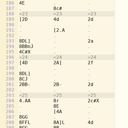
186
4E          
.           .           
[4
187
.           
8c#         
.           .
188
=23         =23         =23         =2
189
[2D         4d          2d          8g
190
.           .           .           
8e
191
.           
[2.A        
.           
8f
192
.           .           .           
8d
193
8DL]        
.           
2a          [2
194
8BBnJ       
.           .           .
195
4C#X        
.           .           .
196
=24         =24         =24         =2
197
[4D         2A]         2f          8e
198
.           .           .           
8d
199
8DL]        
.           .           
2a
200
8CJ         
.           .           .
201
2BB-        2B-         2d          
.
202
.           .           .           
4g
203
=25         =25         =25         =2
204
4.AA        8r          2c#X        2a
205
.           
8E          
.           .
206
.           
[4A         
.           .
207
8GG         
.           .           .
208
8FFL        8A]L        4d          2r
209
8GG         8B-         
.           .