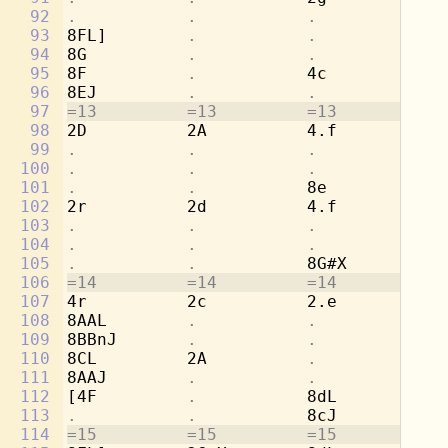
92
.           .           .           
8b
93
8FL]        
.           .           
[2
94
8G          
.           .           .
95
8F          
.           
4c          
.
96
8EJ         
.           .           .
97
=13         =13         =13         =1
98
2D          2A          4.f         8c
99
.           .           .           
8d
100
.           .           .           
[4
101
.           .           
8e          
.
102
2r          2d          4.f         8c
103
.           .           .           
8a
104
.           .           .           
[4
105
.           .           
8G#X        
.
106
=14         =14         =14         =1
107
4r          2c          2.e         4b
108
8AAL        
.           .           
8a
109
8BBnJ       
.           .           
8g
110
8CL         2A          
.           
2a
111
8AAJ        
.           .           .
112
[4F         
.           
8dL         
.
113
.           .           
8cJ         
.
114
=15         =15         =15         =1