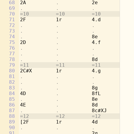
68
2A          
.           
2e          
.
69
.           .           .           
4c
70
=10         =10         =10         =1
71
2F          1r          4.d         8d
72
.           .           .           
8a
73
.           .           .           
[4
74
.           .           
8e          
.
75
2D          
.           
4.f         8c
76
.           .           .           
8a
77
.           .           .           
[4
78
.           .           
8d          
.
79
=11         =11         =11         =1
80
2C#X        1r          4.g         8b
81
.           .           .           
8e
82
.           .           .           
[2
83
.           .           
8g          
.
84
4D          
.           
8fL         
.
85
.           .           
8e          
.
86
4E          
.           
8d          
.
87
.           .           
8c#XJ       
.
88
=12         =12         =12         =1
89
[2F         1r          4d          8a
90
.           .           .           
4c
91
.           .           
2g          
.