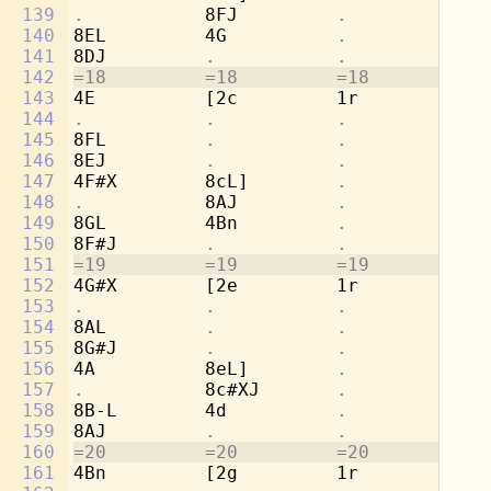
139
.           
8FJ         
.           .
140
8EL         4G          
.           .
141
8DJ         
.           .           .
142
=18         =18         =18         =1
143
4E          [2c         1r          8b
144
.           .           .           
8g
145
8FL         
.           .           
4a
146
8EJ         
.           .           .
147
4F#X        8cL]        
.           
[2
148
.           
8AJ         
.           .
149
8GL         4Bn         
.           .
150
8F#J        
.           .           .
151
=19         =19         =19         =1
152
4G#X        [2e         1r          8d
153
.           .           .           
8b
154
8AL         
.           .           
4c
155
8G#J        
.           .           .
156
4A          8eL]        
.           
[2
157
.           
8c#XJ       
.           .
158
8B-L        4d          
.           .
159
8AJ         
.           .           .
160
=20         =20         =20         =2
161
4Bn         [2g         1r          8f