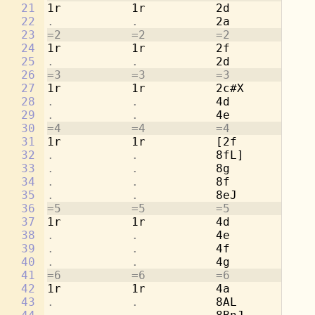
21
1r          1r          2d          1r
22
.           .           
2a          
.
23
=2          =2          =2          =2
24
1r          1r          2f          1r
25
.           .           
2d          
.
26
=3          =3          =3          =3
27
1r          1r          2c#X        1r
28
.           .           
4d          
.
29
.           .           
4e          
.
30
=4          =4          =4          =4
31
1r          1r          [2f         1r
32
.           .           
8fL]        
.
33
.           .           
8g          
.
34
.           .           
8f          
.
35
.           .           
8eJ         
.
36
=5          =5          =5          =5
37
1r          1r          4d          2a
38
.           .           
4e          
.
39
.           .           
4f          2d
40
.           .           
4g          
.
41
=6          =6          =6          =6
42
1r          1r          4a          2c
43
.           .           
8AL         
.