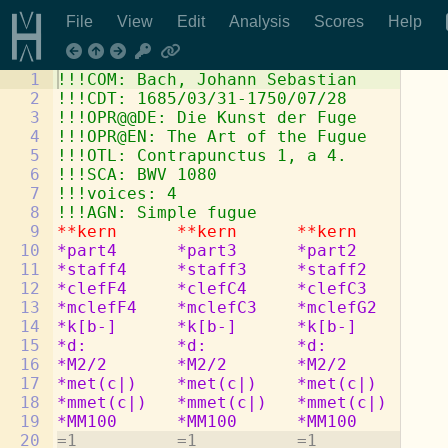
File
View
Edit
Analysis
Scores
Help
1
!!!COM: Bach, Johann Sebastian
2
!!!CDT: 1685/03/31-1750/07/28
3
!!!OPR@@DE: Die Kunst der Fuge
4
!!!OPR@EN: The Art of the Fugue
5
!!!OTL: Contrapunctus 1, a 4.
6
!!!SCA: BWV 1080
7
!!!voices: 4
8
!!!AGN: Simple fugue
9
**kern
**kern
**kern
**k
10
*part4
*part3
*part2
*pa
11
*staff4
*staff3
*staff2
*st
12
*clefF4
*clefC4
*clefC3
*cl
13
*mclefF4
*mclefC3
*mclefG2
*mc
14
*k[b-]
*k[b-]
*k[b-]
*k[
15
*d:
*d:
*d:
*d:
16
*M2/2
*M2/2
*M2/2
*M2
17
*met(c|)
*met(c|)
*met(c|)
*me
18
*mmet(c|)
*mmet(c|)
*mmet(c|)
*mm
19
*MM100
*MM100
*MM100
*MM
20
=1          =1          =1          =1