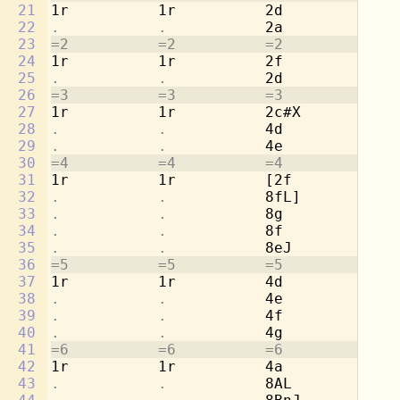
21
1r          1r          2d          1r
22
.           .           
2a          
.
23
=2          =2          =2          =2
24
1r          1r          2f          1r
25
.           .           
2d          
.
26
=3          =3          =3          =3
27
1r          1r          2c#X        1r
28
.           .           
4d          
.
29
.           .           
4e          
.
30
=4          =4          =4          =4
31
1r          1r          [2f         1r
32
.           .           
8fL]        
.
33
.           .           
8g          
.
34
.           .           
8f          
.
35
.           .           
8eJ         
.
36
=5          =5          =5          =5
37
1r          1r          4d          2a
38
.           .           
4e          
.
39
.           .           
4f          2dd
40
.           .           
4g          
.
41
=6          =6          =6          =6
42
1r          1r          4a          2cc
43
.           .           
8AL         
.